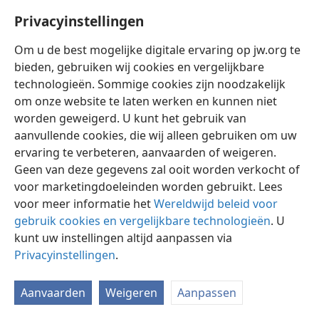
Privacyinstellingen
Om u de best mogelijke digitale ervaring op jw.org te
bieden, gebruiken wij cookies en vergelijkbare
technologieën. Sommige cookies zijn noodzakelijk
Nederlands
Instellingen
om onze website te laten werken en kunnen niet
Copyright
© 2026 Watch Tower Bible and Tract Society of Pennsylvania
worden geweigerd. U kunt het gebruik van
Gebruiksvoorwaarden
Privacybeleid
Privacyinstellingen
aanvullende cookies, die wij alleen gebruiken om uw
Inloggen
JW.ORG
ervaring te verbeteren, aanvaarden of weigeren.
Geen van deze gegevens zal ooit worden verkocht of
voor marketingdoeleinden worden gebruikt. Lees
voor meer informatie het
Wereldwijd beleid voor
gebruik cookies en vergelijkbare technologieën
. U
kunt uw instellingen altijd aanpassen via
Privacyinstellingen
.
Aanvaarden
Weigeren
Aanpassen