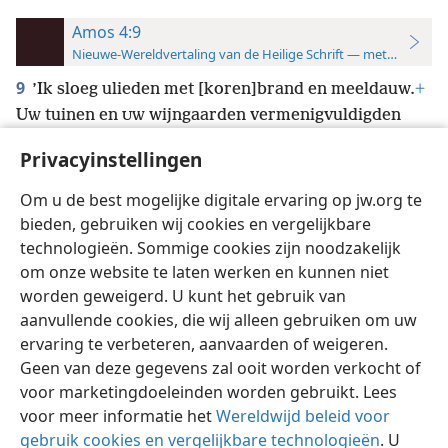
Amos 4:9
Nieuwe-Wereldvertaling van de Heilige Schrift — met studiever
9
’Ik sloeg ulieden met [koren]brand en meeldauw.
+
U
tuinen en
wijngaarden vermenigvuldigden
W
UW
zich, maar
vijgenbomen en
olijfbomen werden
UW
UW
Privacyinstellingen
telkens door de rups verslonden;
+
toch zijt
niet
GIJ
tot mij teruggekeerd’,
+
is de uitspraak van Jehovah.
Om u de best mogelijke digitale ervaring op jw.org te
bieden, gebruiken wij cookies en vergelijkbare
technologieën. Sommige cookies zijn noodzakelijk
om onze website te laten werken en kunnen niet
worden geweigerd. U kunt het gebruik van
Nederlands
Instellingen
aanvullende cookies, die wij alleen gebruiken om uw
ervaring te verbeteren, aanvaarden of weigeren.
Copyright
© 2026 Watch Tower Bible and Tract Society of Pennsylvania
Gebruiksvoorwaarden
Privacybeleid
Privacyinstellingen
Geen van deze gegevens zal ooit worden verkocht of
Inloggen
JW.ORG
voor marketingdoeleinden worden gebruikt. Lees
voor meer informatie het
Wereldwijd beleid voor
gebruik cookies en vergelijkbare technologieën
. U