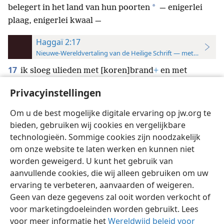
*
belegert in het land van hun poorten
— enigerlei
plaag, enigerlei kwaal —
Haggaï 2:17
Nieuwe-Wereldvertaling van de Heilige Schrift — met studiever
17
ik sloeg ulieden met [koren]brand
+
en met
meeldauw
+
en met hagel,
+
ja, al het werk van
UW
Privacyinstellingen
handen,
+
en er was niemand bij
[die zich] tot mij
U
[keerde]’,
+
is de uitspraak van Jehovah —
Om u de best mogelijke digitale ervaring op jw.org te
bieden, gebruiken wij cookies en vergelijkbare
technologieën. Sommige cookies zijn noodzakelijk
om onze website te laten werken en kunnen niet
worden geweigerd. U kunt het gebruik van
Nederlands
Instellingen
aanvullende cookies, die wij alleen gebruiken om uw
ervaring te verbeteren, aanvaarden of weigeren.
Copyright
© 2026 Watch Tower Bible and Tract Society of Pennsylvania
Gebruiksvoorwaarden
Privacybeleid
Privacyinstellingen
Geen van deze gegevens zal ooit worden verkocht of
Inloggen
JW.ORG
voor marketingdoeleinden worden gebruikt. Lees
voor meer informatie het
Wereldwijd beleid voor