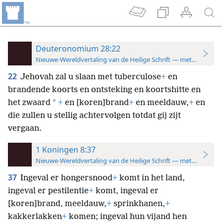
Deuteronomium 28:22
Nieuwe-Wereldvertaling van de Heilige Schrift — met studiever
22
Jehovah zal u slaan met tuberculose
+
en
brandende koorts en ontsteking en koortshitte en
*
het zwaard
+
en [koren]brand
+
en meeldauw,
+
en
die zullen u stellig achtervolgen totdat gij zijt
vergaan.
1 Koningen 8:37
Nieuwe-Wereldvertaling van de Heilige Schrift — met studiever
37
Ingeval er hongersnood
+
komt in het land,
ingeval er pestilentie
+
komt, ingeval er
[koren]brand, meeldauw,
+
sprinkhanen,
+
kakkerlakken
+
komen; ingeval hun vijand hen