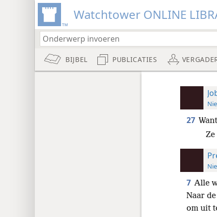
Watchtower ONLINE LIBR
BIJBEL
PUBLICATIES
VERGADE
Jo
Nie
27
Want
Ze 
Pr
Nie
7
Alle 
Naar de
om uit t