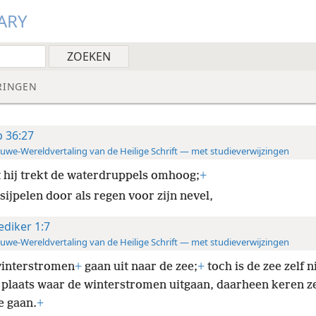
ARY
RINGEN
b 36:27
uwe-Wereldvertaling van de Heilige Schrift — met studieverwijzingen
 hij trekt de waterdruppels omhoog;
+
sijpelen door als regen voor zijn nevel,
ediker 1:7
uwe-Wereldvertaling van de Heilige Schrift — met studieverwijzingen
winterstromen
+
gaan uit naar de zee;
+
toch is de zee zelf ni
 plaats waar de winterstromen uitgaan, daarheen keren z
e gaan.
+