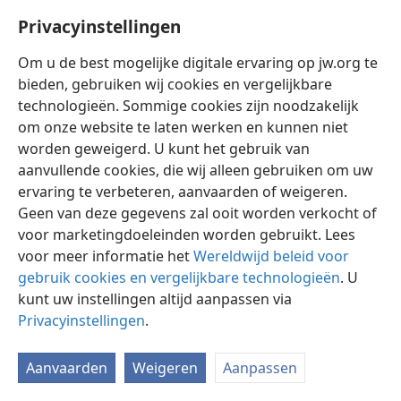
Privacyinstellingen
Om u de best mogelijke digitale ervaring op jw.org te
bieden, gebruiken wij cookies en vergelijkbare
technologieën. Sommige cookies zijn noodzakelijk
Nederlands
Instellingen
om onze website te laten werken en kunnen niet
Copyright
© 2026 Watch Tower Bible and Tract Society of Pennsylvania
worden geweigerd. U kunt het gebruik van
Gebruiksvoorwaarden
Privacybeleid
Privacyinstellingen
aanvullende cookies, die wij alleen gebruiken om uw
Inloggen
JW.ORG
ervaring te verbeteren, aanvaarden of weigeren.
Geen van deze gegevens zal ooit worden verkocht of
voor marketingdoeleinden worden gebruikt. Lees
voor meer informatie het
Wereldwijd beleid voor
gebruik cookies en vergelijkbare technologieën
. U
kunt uw instellingen altijd aanpassen via
Privacyinstellingen
.
Aanvaarden
Weigeren
Aanpassen