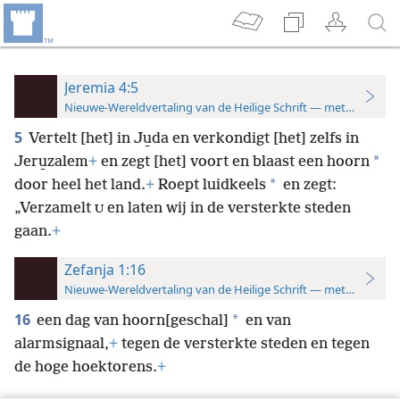
Jeremia 4:5
Nieuwe-Wereldvertaling van de Heilige Schrift — met studiever
5
Vertelt [het] in Ju̱da en verkondigt [het] zelfs in
*
Jeru̱zalem
+
en zegt [het] voort en blaast een hoorn
*
door heel het land.
+
Roept luidkeels
en zegt:
„Verzamelt
en laten wij in de versterkte steden
U
gaan.
+
Zefanja 1:16
Nieuwe-Wereldvertaling van de Heilige Schrift — met studiever
16
*
een dag van hoorn[geschal]
en van
alarmsignaal,
+
tegen de versterkte steden en tegen
de hoge hoektorens.
+