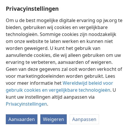
Privacyinstellingen
Om u de best mogelijke digitale ervaring op jw.org te
bieden, gebruiken wij cookies en vergelijkbare
technologieën. Sommige cookies zijn noodzakelijk
Nederlands
Instellingen
om onze website te laten werken en kunnen niet
Copyright
© 2026 Watch Tower Bible and Tract Society of Pennsylvania
worden geweigerd. U kunt het gebruik van
Gebruiksvoorwaarden
Privacybeleid
Privacyinstellingen
aanvullende cookies, die wij alleen gebruiken om uw
Inloggen
JW.ORG
ervaring te verbeteren, aanvaarden of weigeren.
Geen van deze gegevens zal ooit worden verkocht of
voor marketingdoeleinden worden gebruikt. Lees
voor meer informatie het
Wereldwijd beleid voor
gebruik cookies en vergelijkbare technologieën
. U
kunt uw instellingen altijd aanpassen via
Privacyinstellingen
.
Aanvaarden
Weigeren
Aanpassen