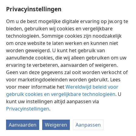
Privacyinstellingen
Om u de best mogelijke digitale ervaring op jw.org te
bieden, gebruiken wij cookies en vergelijkbare
technologieën. Sommige cookies zijn noodzakelijk
Nederlands
Instellingen
om onze website te laten werken en kunnen niet
Copyright
© 2026 Watch Tower Bible and Tract Society of Pennsylvania
worden geweigerd. U kunt het gebruik van
Gebruiksvoorwaarden
Privacybeleid
Privacyinstellingen
aanvullende cookies, die wij alleen gebruiken om uw
Inloggen
JW.ORG
ervaring te verbeteren, aanvaarden of weigeren.
Geen van deze gegevens zal ooit worden verkocht of
voor marketingdoeleinden worden gebruikt. Lees
voor meer informatie het
Wereldwijd beleid voor
gebruik cookies en vergelijkbare technologieën
. U
kunt uw instellingen altijd aanpassen via
Privacyinstellingen
.
Aanvaarden
Weigeren
Aanpassen