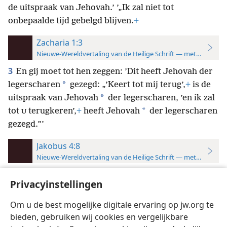
de uitspraak van Jehovah.’ ’„Ik zal niet tot
onbepaalde tijd gebelgd blijven.
+
Zacharia 1:3
Nieuwe-Wereldvertaling van de Heilige Schrift — met studiever
3
En gij moet tot hen zeggen: ’Dit heeft Jehovah der
*
legerscharen
gezegd: „’Keert tot mij terug’,
+
is de
*
uitspraak van Jehovah
der legerscharen, ’en ik zal
*
tot
terugkeren’,
+
heeft Jehovah
der legerscharen
U
gezegd.”’
Jakobus 4:8
Nieuwe-Wereldvertaling van de Heilige Schrift — met studiever
8
Nadert tot God en hij zal tot
naderen.
+
Reinigt
U
UW
Privacyinstellingen
handen,
zondaars,
+
en zuivert
hart,
+
UW
*
besluitelozen.
+
Om u de best mogelijke digitale ervaring op jw.org te
bieden, gebruiken wij cookies en vergelijkbare