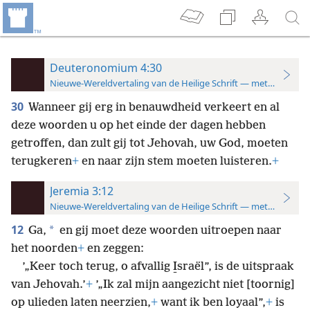
Deuteronomium 4:30
Nieuwe-Wereldvertaling van de Heilige Schrift — met studiever
30
Wanneer gij erg in benauwdheid verkeert en al
deze woorden u op het einde der dagen hebben
getroffen, dan zult gij tot Jehovah, uw God, moeten
terugkeren
+
en naar zijn stem moeten luisteren.
+
Jeremia 3:12
Nieuwe-Wereldvertaling van de Heilige Schrift — met studiever
12
*
Ga,
en gij moet deze woorden uitroepen naar
het noorden
+
en zeggen:
’„Keer toch terug, o afvallig I̱sraël”, is de uitspraak
van Jehovah.’
+
’„Ik zal mijn aangezicht niet [toornig]
op ulieden laten neerzien,
+
want ik ben loyaal”,
+
is