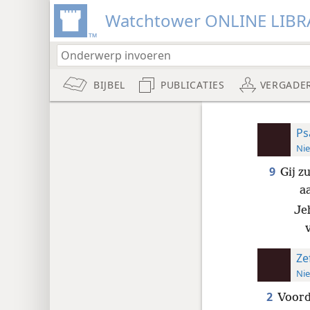
Watchtower ONLINE LIBR
BIJBEL
PUBLICATIES
VERGADE
Ps
Nie
9
Gij z
a
Je
Ze
Nie
2
Voorda