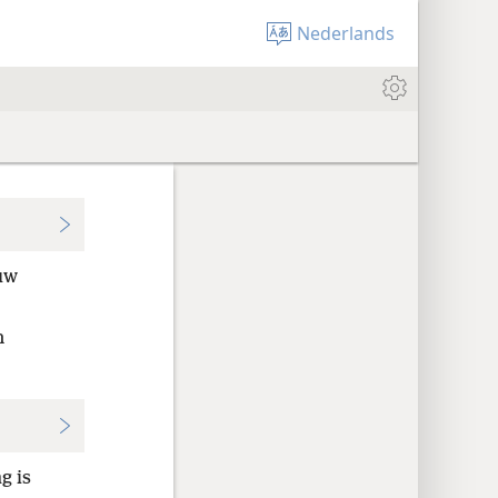
Nederlands
uw
n
g is