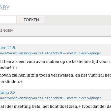
ARY
RINGEN
alm 21:9
uwe-Wereldvertaling van de Heilige Schrift — met studieverwijzingen
ult hen als een vuuroven maken op de bestemde tijd voor 
andacht.
+
hovah zal hen in zijn toorn verzwelgen, en het vuur zal he
verslinden.
+
fanja 2:2
uwe-Wereldvertaling van de Heilige Schrift — met studieverwijzingen
t [de] inzetting [iets] het licht doet zien,
+
[voordat de] da