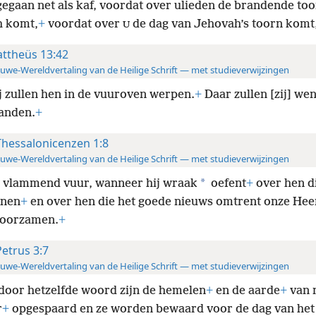
gegaan net als kaf, voordat over ulieden de brandende to
 komt,
+
voordat over
de dag van Jehovah’s toorn komt
U
ttheüs 13:42
uwe-Wereldvertaling van de Heilige Schrift — met studieverwijzingen
ij zullen hen in de vuuroven werpen.
+
Daar zullen [zij] we
anden.
+
Thessalonicenzen 1:8
uwe-Wereldvertaling van de Heilige Schrift — met studieverwijzingen
*
n vlammend vuur, wanneer hij wraak
oefent
+
over hen d
nnen
+
en over hen die het goede nieuws omtrent onze Hee
hoorzamen.
+
Petrus 3:7
uwe-Wereldvertaling van de Heilige Schrift — met studieverwijzingen
door hetzelfde woord zijn de hemelen
+
en de aarde
+
van 
r
+
opgespaard en ze worden bewaard voor de dag van het