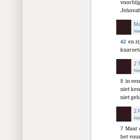
voorbij
Jehovah
Ma
Nie
42
en z
knarset
2 
Nie
8
in ee
niet ke
niet ge
2 
Nie
7
Maar 
het vuu