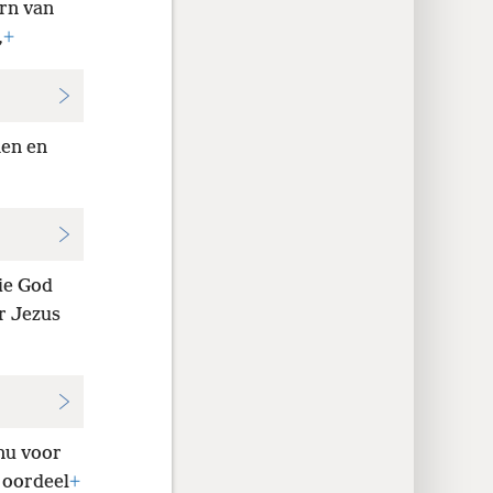
orn van
,
+
nen en
ie God
r Jezus
nu voor
 oordeel
+