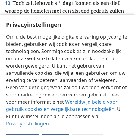
10
*
Toch zal Jehovah’s
dag
+
komen als een dief,
+
waarop de hemelen met een sissend gedruis zullen
*
voorbijgaan,
+
maar de elementen,
intens heet,
Privacyinstellingen
*
zullen ontbonden worden,
+
en de aarde
+
en de
*
werken daarop zullen ontdekt worden.
+
Om u de best mogelijke digitale ervaring op jw.org te
bieden, gebruiken wij cookies en vergelijkbare
technologieën. Sommige cookies zijn noodzakelijk
om onze website te laten werken en kunnen niet
worden geweigerd. U kunt het gebruik van
Nederlands
Instellingen
aanvullende cookies, die wij alleen gebruiken om uw
ervaring te verbeteren, aanvaarden of weigeren.
Copyright
© 2026 Watch Tower Bible and Tract Society of Pennsylvania
Gebruiksvoorwaarden
Privacybeleid
Privacyinstellingen
Geen van deze gegevens zal ooit worden verkocht of
Inloggen
JW.ORG
voor marketingdoeleinden worden gebruikt. Lees
voor meer informatie het
Wereldwijd beleid voor
gebruik cookies en vergelijkbare technologieën
. U
kunt uw instellingen altijd aanpassen via
Privacyinstellingen
.