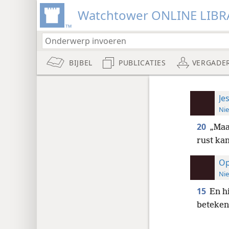
Watchtower ONLINE LIBR
BIJBEL
PUBLICATIES
VERGADE
Je
Nie
20
„Maa
rust ka
Op
Nie
15
En hi
beteken