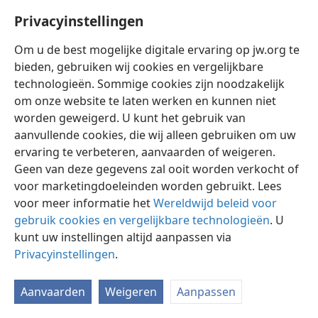
Privacyinstellingen
Om u de best mogelijke digitale ervaring op jw.org te
bieden, gebruiken wij cookies en vergelijkbare
technologieën. Sommige cookies zijn noodzakelijk
Nederlands
Instellingen
om onze website te laten werken en kunnen niet
Copyright
© 2026 Watch Tower Bible and Tract Society of Pennsylvania
worden geweigerd. U kunt het gebruik van
Gebruiksvoorwaarden
Privacybeleid
Privacyinstellingen
aanvullende cookies, die wij alleen gebruiken om uw
Inloggen
JW.ORG
ervaring te verbeteren, aanvaarden of weigeren.
Geen van deze gegevens zal ooit worden verkocht of
voor marketingdoeleinden worden gebruikt. Lees
voor meer informatie het
Wereldwijd beleid voor
gebruik cookies en vergelijkbare technologieën
. U
kunt uw instellingen altijd aanpassen via
Privacyinstellingen
.
Aanvaarden
Weigeren
Aanpassen