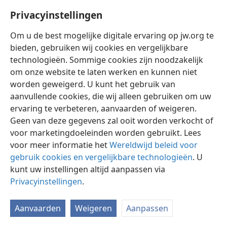
Privacyinstellingen
Om u de best mogelijke digitale ervaring op jw.org te
bieden, gebruiken wij cookies en vergelijkbare
technologieën. Sommige cookies zijn noodzakelijk
Nederlands
Instellingen
om onze website te laten werken en kunnen niet
Copyright
© 2026 Watch Tower Bible and Tract Society of Pennsylvania
worden geweigerd. U kunt het gebruik van
Gebruiksvoorwaarden
Privacybeleid
Privacyinstellingen
aanvullende cookies, die wij alleen gebruiken om uw
Inloggen
JW.ORG
ervaring te verbeteren, aanvaarden of weigeren.
Geen van deze gegevens zal ooit worden verkocht of
voor marketingdoeleinden worden gebruikt. Lees
voor meer informatie het
Wereldwijd beleid voor
gebruik cookies en vergelijkbare technologieën
. U
kunt uw instellingen altijd aanpassen via
Privacyinstellingen
.
Aanvaarden
Weigeren
Aanpassen