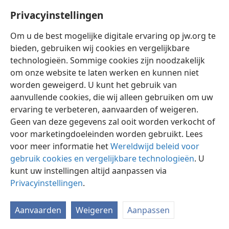
Privacyinstellingen
Om u de best mogelijke digitale ervaring op jw.org te
bieden, gebruiken wij cookies en vergelijkbare
technologieën. Sommige cookies zijn noodzakelijk
Nederlands
Instellingen
om onze website te laten werken en kunnen niet
Copyright
© 2026 Watch Tower Bible and Tract Society of Pennsylvania
worden geweigerd. U kunt het gebruik van
Gebruiksvoorwaarden
Privacybeleid
Privacyinstellingen
aanvullende cookies, die wij alleen gebruiken om uw
Inloggen
JW.ORG
ervaring te verbeteren, aanvaarden of weigeren.
Geen van deze gegevens zal ooit worden verkocht of
voor marketingdoeleinden worden gebruikt. Lees
voor meer informatie het
Wereldwijd beleid voor
gebruik cookies en vergelijkbare technologieën
. U
kunt uw instellingen altijd aanpassen via
Privacyinstellingen
.
Aanvaarden
Weigeren
Aanpassen