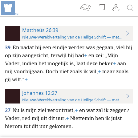
Mattheüs 26:39
Nieuwe-Wereldvertaling van de Heilige Schrift — met studiever
39
En nadat hij een eindje verder was gegaan, viel hij
op zijn aangezicht, terwijl hij bad
+
en zei: „Mijn
Vader, indien het mogelijk is, laat deze beker
+
aan
mij voorbijgaan. Doch niet zoals ik wil,
+
maar zoals
gij wilt.”
+
Johannes 12:27
Nieuwe-Wereldvertaling van de Heilige Schrift — met studiever
27
Nu is mijn ziel verontrust,
+
en wat zal ik zeggen?
Vader, red mij uit dit uur.
+
Niettemin ben ik juist
hierom tot dit uur gekomen.