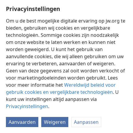
Privacyinstellingen
Om u de best mogelijke digitale ervaring op jw.org te
bieden, gebruiken wij cookies en vergelijkbare
technologieën. Sommige cookies zijn noodzakelijk
Nederlands
Instellingen
om onze website te laten werken en kunnen niet
Copyright
© 2026 Watch Tower Bible and Tract Society of Pennsylvania
worden geweigerd. U kunt het gebruik van
Gebruiksvoorwaarden
Privacybeleid
Privacyinstellingen
aanvullende cookies, die wij alleen gebruiken om uw
Inloggen
JW.ORG
ervaring te verbeteren, aanvaarden of weigeren.
Geen van deze gegevens zal ooit worden verkocht of
voor marketingdoeleinden worden gebruikt. Lees
voor meer informatie het
Wereldwijd beleid voor
gebruik cookies en vergelijkbare technologieën
. U
kunt uw instellingen altijd aanpassen via
Privacyinstellingen
.
Aanvaarden
Weigeren
Aanpassen