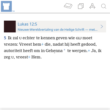
Lukas 12:5
Nieuwe-Wereldvertaling van de Heilige Schrift — met studiever
5
Ik zal
echter te kennen geven wie
moet
U
GIJ
vrezen: Vreest hem
+
die, nadat hij heeft gedood,
*
autoriteit heeft om in Gehe̱nna
te werpen.
+
Ja, ik
zeg
, vreest
+
Hem.
U