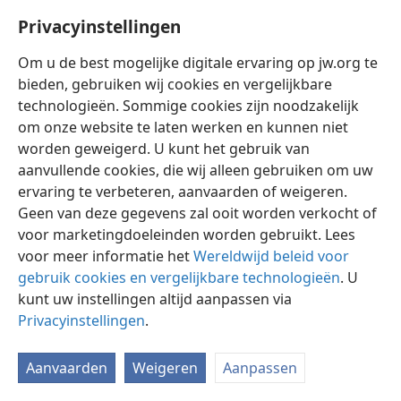
Privacyinstellingen
Om u de best mogelijke digitale ervaring op jw.org te
bieden, gebruiken wij cookies en vergelijkbare
technologieën. Sommige cookies zijn noodzakelijk
Nederlands
Instellingen
om onze website te laten werken en kunnen niet
Copyright
© 2026 Watch Tower Bible and Tract Society of Pennsylvania
worden geweigerd. U kunt het gebruik van
Gebruiksvoorwaarden
Privacybeleid
Privacyinstellingen
aanvullende cookies, die wij alleen gebruiken om uw
Inloggen
JW.ORG
ervaring te verbeteren, aanvaarden of weigeren.
Geen van deze gegevens zal ooit worden verkocht of
voor marketingdoeleinden worden gebruikt. Lees
voor meer informatie het
Wereldwijd beleid voor
gebruik cookies en vergelijkbare technologieën
. U
kunt uw instellingen altijd aanpassen via
Privacyinstellingen
.
Aanvaarden
Weigeren
Aanpassen