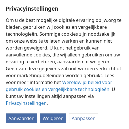
Privacyinstellingen
Om u de best mogelijke digitale ervaring op jw.org te
bieden, gebruiken wij cookies en vergelijkbare
technologieën. Sommige cookies zijn noodzakelijk
Nederlands
Instellingen
om onze website te laten werken en kunnen niet
Copyright
© 2026 Watch Tower Bible and Tract Society of Pennsylvania
worden geweigerd. U kunt het gebruik van
Gebruiksvoorwaarden
Privacybeleid
Privacyinstellingen
aanvullende cookies, die wij alleen gebruiken om uw
Inloggen
JW.ORG
ervaring te verbeteren, aanvaarden of weigeren.
Geen van deze gegevens zal ooit worden verkocht of
voor marketingdoeleinden worden gebruikt. Lees
voor meer informatie het
Wereldwijd beleid voor
gebruik cookies en vergelijkbare technologieën
. U
kunt uw instellingen altijd aanpassen via
Privacyinstellingen
.
Aanvaarden
Weigeren
Aanpassen