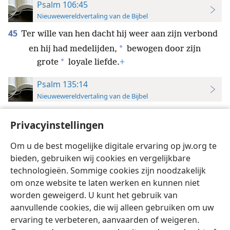
Psalm 106:45
Nieuwewereldvertaling van de Bijbel
45
Ter wille van hen dacht hij weer aan zijn verbond
*
en hij had medelijden,
bewogen door zijn
*
grote
loyale liefde.
+
Psalm 135:14
Nieuwewereldvertaling van de Bijbel
14
*
Want Jehovah zal zijn volk verdedigen,
+
Privacyinstellingen
*
hij zal medelijden hebben met
zijn
dienaren.
+
Om u de best mogelijke digitale ervaring op jw.org te
bieden, gebruiken wij cookies en vergelijkbare
technologieën. Sommige cookies zijn noodzakelijk
om onze website te laten werken en kunnen niet
worden geweigerd. U kunt het gebruik van
Nederlands
Instellingen
aanvullende cookies, die wij alleen gebruiken om uw
ervaring te verbeteren, aanvaarden of weigeren.
Copyright
© 2026 Watch Tower Bible and Tract Society of Pennsylvania
Gebruiksvoorwaarden
Privacybeleid
Privacyinstellingen