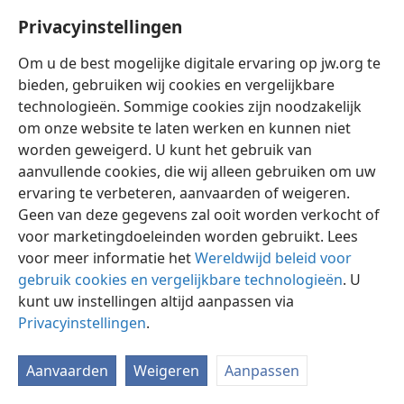
Privacyinstellingen
Om u de best mogelijke digitale ervaring op jw.org te
bieden, gebruiken wij cookies en vergelijkbare
technologieën. Sommige cookies zijn noodzakelijk
Nederlands
Instellingen
om onze website te laten werken en kunnen niet
Copyright
© 2026 Watch Tower Bible and Tract Society of Pennsylvania
worden geweigerd. U kunt het gebruik van
Gebruiksvoorwaarden
Privacybeleid
Privacyinstellingen
aanvullende cookies, die wij alleen gebruiken om uw
Inloggen
JW.ORG
ervaring te verbeteren, aanvaarden of weigeren.
Geen van deze gegevens zal ooit worden verkocht of
voor marketingdoeleinden worden gebruikt. Lees
voor meer informatie het
Wereldwijd beleid voor
gebruik cookies en vergelijkbare technologieën
. U
kunt uw instellingen altijd aanpassen via
Privacyinstellingen
.
Aanvaarden
Weigeren
Aanpassen