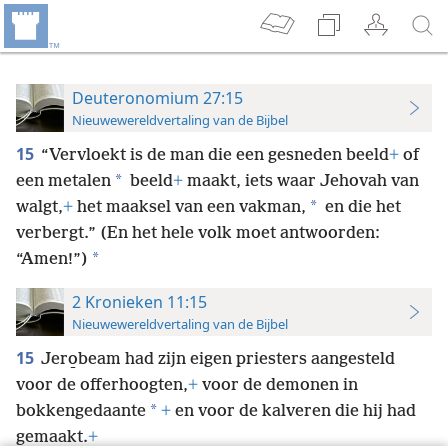
Deuteronomium 27:15
Nieuwewereldvertaling van de Bijbel
15
“Vervloekt is de man die een gesneden beeld
+
of
*
een metalen
beeld
+
maakt, iets waar Jehovah van
*
walgt,
+
het maaksel van een vakman,
en die het
verbergt.” (En het hele volk moet antwoorden:
*
“Amen!”)
2 Kronieken 11:15
Nieuwewereldvertaling van de Bijbel
15
Jero̱beam had zijn eigen priesters aangesteld
voor de offerhoogten,
+
voor de demonen in
*
bokkengedaante
+
en voor de kalveren die hij had
gemaakt.
+