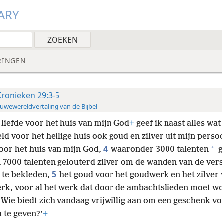
ARY
RINGEN
Kronieken 29:3-5
uwewereldvertaling van de Bijbel
 liefde voor het huis van mijn God
+
geef ik naast alles wat
d voor het heilige huis ook goud en zilver uit mijn perso
4
*
oor het huis van mijn God,
waaronder 3000 talenten
g
 7000 talenten gelouterd zilver om de wanden van de ver
5
 te bekleden,
het goud voor het goudwerk en het zilver 
erk, voor al het werk dat door de ambachtslieden moet w
 Wie biedt zich vandaag vrijwillig aan om een geschenk v
 te geven?’
+