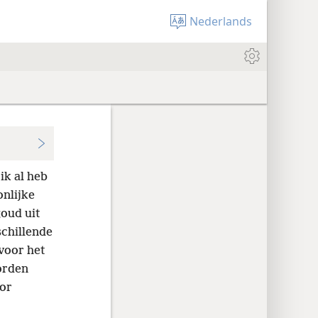
Nederlands
 ik al heb
onlijke
oud uit
schillende
voor het
orden
oor