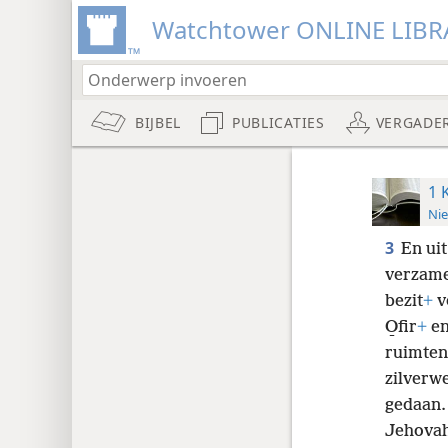
Watchtower ONLINE LIBR
BIJBEL
PUBLICATIES
VERGADE
1 
Nie
3
En uit
verzamel
bezit
+
v
O̱fir
+
en
ruimten
zilverw
gedaan.
Jehovah