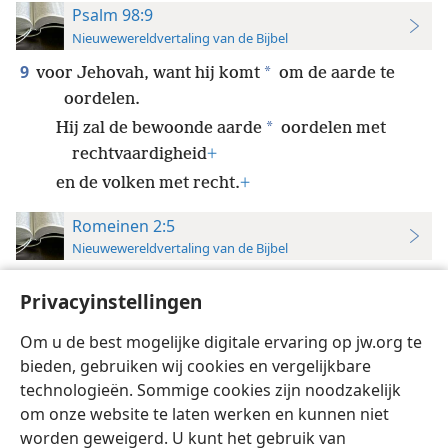
Psalm 98:9
Nieuwewereldvertaling van de Bijbel
9
*
voor Jehovah, want hij komt
om de aarde te
oordelen.
*
Hij zal de bewoonde aarde
oordelen met
rechtvaardigheid
+
en de volken met recht.
+
Romeinen 2:5
Nieuwewereldvertaling van de Bijbel
5
Door je koppigheid en je berouwloze hart stapel je
Privacyinstellingen
voor jezelf woede op voor de dag van woede en van
de openbaring van Gods rechtvaardige oordeel.
+
Om u de best mogelijke digitale ervaring op jw.org te
bieden, gebruiken wij cookies en vergelijkbare
technologieën. Sommige cookies zijn noodzakelijk
om onze website te laten werken en kunnen niet
worden geweigerd. U kunt het gebruik van