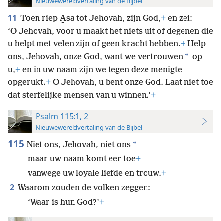
Nieuwewereldvertaling van de Bijbel
11
Toen riep A̱sa tot Jehovah, zijn God,
+
en zei:
‘O Jehovah, voor u maakt het niets uit of degenen die
u helpt met velen zijn of geen kracht hebben.
+
Help
*
ons, Jehovah, onze God, want we vertrouwen
op
u,
+
en in uw naam zijn we tegen deze menigte
opgerukt.
+
O Jehovah, u bent onze God. Laat niet toe
dat sterfelijke mensen van u winnen.’
+
Psalm 115:1, 2
Nieuwewereldvertaling van de Bijbel
115
*
Niet ons, Jehovah, niet ons
maar uw naam komt eer toe
+
vanwege uw loyale liefde en trouw.
+
2
Waarom zouden de volken zeggen:
‘Waar is hun God?’
+