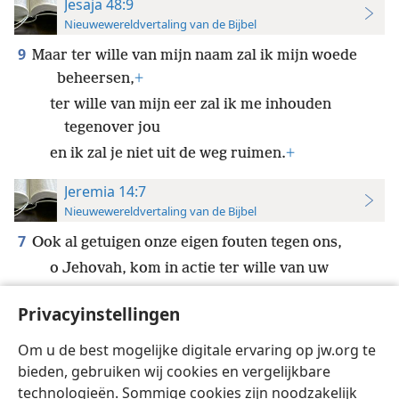
Jesaja 48:9
Nieuwewereldvertaling van de Bijbel
9
Maar ter wille van mijn naam zal ik mijn woede
beheersen,
+
ter wille van mijn eer zal ik me inhouden
tegenover jou
en ik zal je niet uit de weg ruimen.
+
Jeremia 14:7
Nieuwewereldvertaling van de Bijbel
7
Ook al getuigen onze eigen fouten tegen ons,
o Jehovah, kom in actie ter wille van uw
naam.
+
Privacyinstellingen
Want we zijn vaak ontrouw geweest
+
en we hebben tegen u gezondigd.
Om u de best mogelijke digitale ervaring op jw.org te
bieden, gebruiken wij cookies en vergelijkbare
technologieën. Sommige cookies zijn noodzakelijk