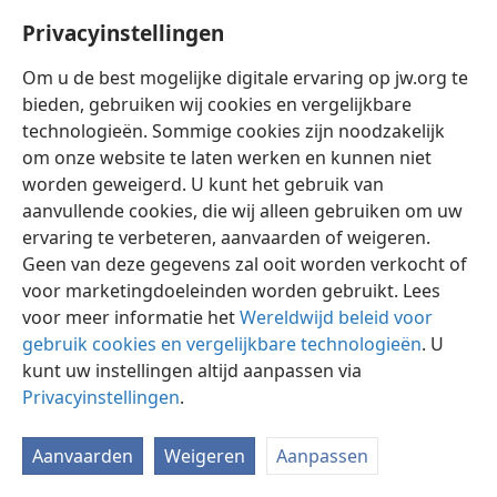
Nieuwewereldvertaling van de Bijbel
Privacyinstellingen
6
En hij zal iedereen belonen naar zijn daden:
+
Om u de best mogelijke digitale ervaring op jw.org te
bieden, gebruiken wij cookies en vergelijkbare
technologieën. Sommige cookies zijn noodzakelijk
om onze website te laten werken en kunnen niet
worden geweigerd. U kunt het gebruik van
Nederlands
Instellingen
aanvullende cookies, die wij alleen gebruiken om uw
Copyright
© 2026 Watch Tower Bible and Tract Society of Pennsylvania
ervaring te verbeteren, aanvaarden of weigeren.
Gebruiksvoorwaarden
Privacybeleid
Privacyinstellingen
Geen van deze gegevens zal ooit worden verkocht of
Inloggen
JW.ORG
voor marketingdoeleinden worden gebruikt. Lees
voor meer informatie het
Wereldwijd beleid voor
gebruik cookies en vergelijkbare technologieën
. U
kunt uw instellingen altijd aanpassen via
Privacyinstellingen
.
Aanvaarden
Weigeren
Aanpassen