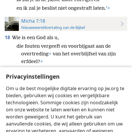
en ik zal je beslist niet ongestraft laten.’
+
Micha 7:18
Nieuwewereldvertaling van de Bijbel
18
Wie is een God als u,
die fouten vergeeft en voorbijgaat aan de
overtreding
+
van het overblijfsel van zijn
erfdeel?
+
U zult niet voor eeuwig aan uw woede
Privacyinstellingen
vasthouden,
want u vindt vreugde in loyale liefde.
+
Om u de best mogelijke digitale ervaring op jw.org te
bieden, gebruiken wij cookies en vergelijkbare
technologieën. Sommige cookies zijn noodzakelijk
om onze website te laten werken en kunnen niet
worden geweigerd. U kunt het gebruik van
Nederlands
Instellingen
aanvullende cookies, die wij alleen gebruiken om uw
ervaring te verbeteren, aanvaarden of weigeren.
Copyright
© 2026 Watch Tower Bible and Tract Society of Pennsylvania