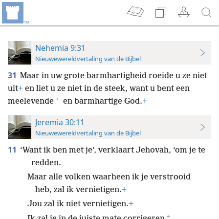
Nehemia 9:31
Nieuwewereldvertaling van de Bijbel
31
Maar in uw grote barmhartigheid roeide u ze niet
uit
+
en liet u ze niet in de steek, want u bent een
*
meelevende
en barmhartige God.
+
Jeremia 30:11
Nieuwewereldvertaling van de Bijbel
11
‘Want ik ben met je’, verklaart Jehovah, ‘om je te
redden.
Maar alle volken waarheen ik je verstrooid
heb, zal ik vernietigen.
+
Jou zal ik niet vernietigen.
+
*
Ik zal je in de juiste mate corrigeren