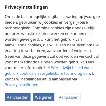
heeft gehandeld?
Privacyinstellingen
Om u de best mogelijke digitale ervaring op jw.org te
bieden, gebruiken wij cookies en vergelijkbare
technologieën. Sommige cookies zijn noodzakelijk
om onze website te laten werken en kunnen niet
Nederlands
Instellingen
worden geweigerd. U kunt het gebruik van
Copyright
© 2026 Watch Tower Bible and Tract Society of Pennsylvania
Gebruiksvoorwaarden
Privacybeleid
Privacyinstellingen
aanvullende cookies, die wij alleen gebruiken om uw
Inloggen
JW.ORG
ervaring te verbeteren, aanvaarden of weigeren.
Geen van deze gegevens zal ooit worden verkocht of
voor marketingdoeleinden worden gebruikt. Lees
voor meer informatie het
Wereldwijd beleid voor
gebruik cookies en vergelijkbare technologieën
. U
kunt uw instellingen altijd aanpassen via
Privacyinstellingen
.
Aanvaarden
Weigeren
Aanpassen