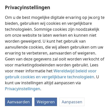
Privacyinstellingen
Om u de best mogelijke digitale ervaring op jw.org te
bieden, gebruiken wij cookies en vergelijkbare
technologieën. Sommige cookies zijn noodzakelijk
Nederlands
Instellingen
om onze website te laten werken en kunnen niet
Copyright
© 2026 Watch Tower Bible and Tract Society of Pennsylvania
worden geweigerd. U kunt het gebruik van
Gebruiksvoorwaarden
Privacybeleid
Privacyinstellingen
aanvullende cookies, die wij alleen gebruiken om uw
Inloggen
JW.ORG
ervaring te verbeteren, aanvaarden of weigeren.
Geen van deze gegevens zal ooit worden verkocht of
voor marketingdoeleinden worden gebruikt. Lees
voor meer informatie het
Wereldwijd beleid voor
gebruik cookies en vergelijkbare technologieën
. U
kunt uw instellingen altijd aanpassen via
Privacyinstellingen
.
Aanvaarden
Weigeren
Aanpassen