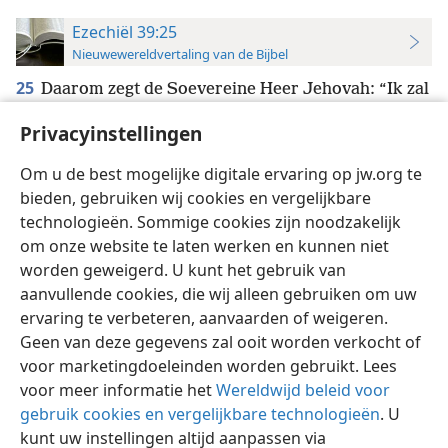
Ezechiël 39:25
Nieuwewereldvertaling van de Bijbel
25
Daarom zegt de Soevereine Heer Jehovah: “Ik zal
de gevangenen van Jakob terugbrengen
+
en
Privacyinstellingen
*
medelijden hebben met
het hele huis van Israël.
+
*
Ik zal mijn heilige naam vol ijver verdedigen.
+
Om u de best mogelijke digitale ervaring op jw.org te
bieden, gebruiken wij cookies en vergelijkbare
technologieën. Sommige cookies zijn noodzakelijk
om onze website te laten werken en kunnen niet
worden geweigerd. U kunt het gebruik van
Nederlands
Instellingen
aanvullende cookies, die wij alleen gebruiken om uw
ervaring te verbeteren, aanvaarden of weigeren.
Copyright
© 2026 Watch Tower Bible and Tract Society of Pennsylvania
Gebruiksvoorwaarden
Privacybeleid
Privacyinstellingen
Geen van deze gegevens zal ooit worden verkocht of
Inloggen
JW.ORG
voor marketingdoeleinden worden gebruikt. Lees
voor meer informatie het
Wereldwijd beleid voor
gebruik cookies en vergelijkbare technologieën
. U
kunt uw instellingen altijd aanpassen via