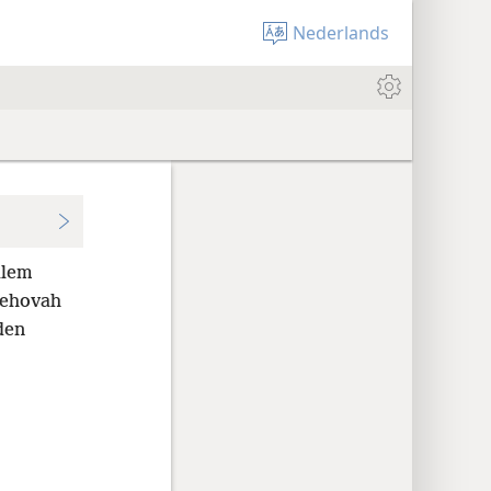
Nederlands
alem
Jehovah
den