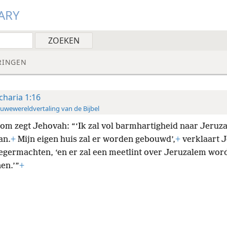
ARY
RINGEN
charia 1:16
uwewereldvertaling van de Bijbel
om zegt Jehovah: “‘Ik zal vol barmhartigheid naar Jeruz
an.
+
Mijn eigen huis zal er worden gebouwd’,
+
verklaart 
legermachten, ‘en er zal een meetlint over Jeruzalem wor
en.’”
+