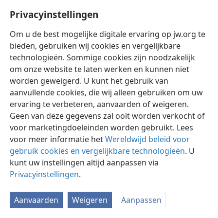
10
Zo hebben jullie volheid gekregen door hem,
Privacyinstellingen
degene die het hoofd is van alle regeringsautoriteit
en gezag.
+
Om u de best mogelijke digitale ervaring op jw.org te
bieden, gebruiken wij cookies en vergelijkbare
technologieën. Sommige cookies zijn noodzakelijk
om onze website te laten werken en kunnen niet
worden geweigerd. U kunt het gebruik van
Nederlands
Instellingen
aanvullende cookies, die wij alleen gebruiken om uw
ervaring te verbeteren, aanvaarden of weigeren.
Copyright
© 2026 Watch Tower Bible and Tract Society of Pennsylvania
Gebruiksvoorwaarden
Privacybeleid
Privacyinstellingen
Geen van deze gegevens zal ooit worden verkocht of
Inloggen
JW.ORG
voor marketingdoeleinden worden gebruikt. Lees
voor meer informatie het
Wereldwijd beleid voor
gebruik cookies en vergelijkbare technologieën
. U
kunt uw instellingen altijd aanpassen via
Privacyinstellingen
.
Aanvaarden
Weigeren
Aanpassen