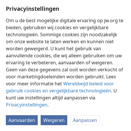
Privacyinstellingen
Om u de best mogelijke digitale ervaring op jw.org te
bieden, gebruiken wij cookies en vergelijkbare
technologieën. Sommige cookies zijn noodzakelijk
Nederlands
Instellingen
om onze website te laten werken en kunnen niet
Copyright
© 2026 Watch Tower Bible and Tract Society of Pennsylvania
worden geweigerd. U kunt het gebruik van
Gebruiksvoorwaarden
Privacybeleid
Privacyinstellingen
aanvullende cookies, die wij alleen gebruiken om uw
Inloggen
JW.ORG
ervaring te verbeteren, aanvaarden of weigeren.
Geen van deze gegevens zal ooit worden verkocht of
voor marketingdoeleinden worden gebruikt. Lees
voor meer informatie het
Wereldwijd beleid voor
gebruik cookies en vergelijkbare technologieën
. U
kunt uw instellingen altijd aanpassen via
Privacyinstellingen
.
Aanvaarden
Weigeren
Aanpassen