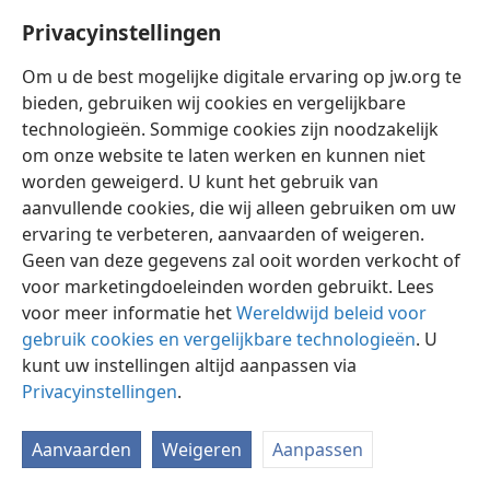
Privacyinstellingen
Om u de best mogelijke digitale ervaring op jw.org te
bieden, gebruiken wij cookies en vergelijkbare
technologieën. Sommige cookies zijn noodzakelijk
Nederlands
Instellingen
om onze website te laten werken en kunnen niet
Copyright
© 2026 Watch Tower Bible and Tract Society of Pennsylvania
worden geweigerd. U kunt het gebruik van
Gebruiksvoorwaarden
Privacybeleid
Privacyinstellingen
aanvullende cookies, die wij alleen gebruiken om uw
Inloggen
JW.ORG
ervaring te verbeteren, aanvaarden of weigeren.
Geen van deze gegevens zal ooit worden verkocht of
voor marketingdoeleinden worden gebruikt. Lees
voor meer informatie het
Wereldwijd beleid voor
gebruik cookies en vergelijkbare technologieën
. U
kunt uw instellingen altijd aanpassen via
Privacyinstellingen
.
Aanvaarden
Weigeren
Aanpassen