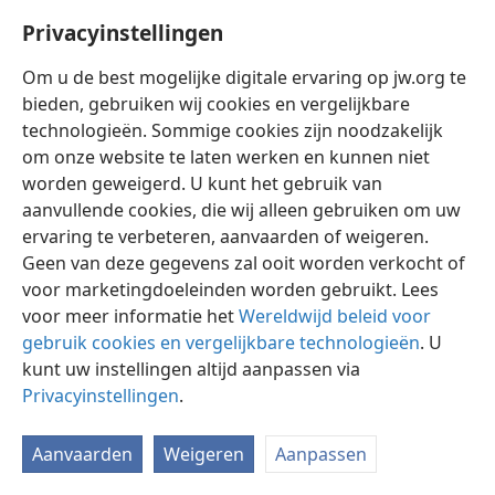
Privacyinstellingen
Om u de best mogelijke digitale ervaring op jw.org te
bieden, gebruiken wij cookies en vergelijkbare
technologieën. Sommige cookies zijn noodzakelijk
Nederlands
Instellingen
om onze website te laten werken en kunnen niet
Copyright
© 2026 Watch Tower Bible and Tract Society of Pennsylvania
worden geweigerd. U kunt het gebruik van
Gebruiksvoorwaarden
Privacybeleid
Privacyinstellingen
aanvullende cookies, die wij alleen gebruiken om uw
Inloggen
JW.ORG
ervaring te verbeteren, aanvaarden of weigeren.
Geen van deze gegevens zal ooit worden verkocht of
voor marketingdoeleinden worden gebruikt. Lees
voor meer informatie het
Wereldwijd beleid voor
gebruik cookies en vergelijkbare technologieën
. U
kunt uw instellingen altijd aanpassen via
Privacyinstellingen
.
Aanvaarden
Weigeren
Aanpassen