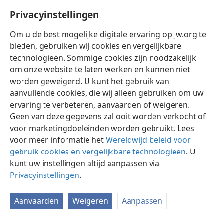
Privacyinstellingen
Om u de best mogelijke digitale ervaring op jw.org te
bieden, gebruiken wij cookies en vergelijkbare
technologieën. Sommige cookies zijn noodzakelijk
Nederlands
Instellingen
om onze website te laten werken en kunnen niet
Copyright
© 2026 Watch Tower Bible and Tract Society of Pennsylvania
worden geweigerd. U kunt het gebruik van
Gebruiksvoorwaarden
Privacybeleid
Privacyinstellingen
aanvullende cookies, die wij alleen gebruiken om uw
Inloggen
JW.ORG
ervaring te verbeteren, aanvaarden of weigeren.
Geen van deze gegevens zal ooit worden verkocht of
voor marketingdoeleinden worden gebruikt. Lees
voor meer informatie het
Wereldwijd beleid voor
gebruik cookies en vergelijkbare technologieën
. U
kunt uw instellingen altijd aanpassen via
Privacyinstellingen
.
Aanvaarden
Weigeren
Aanpassen