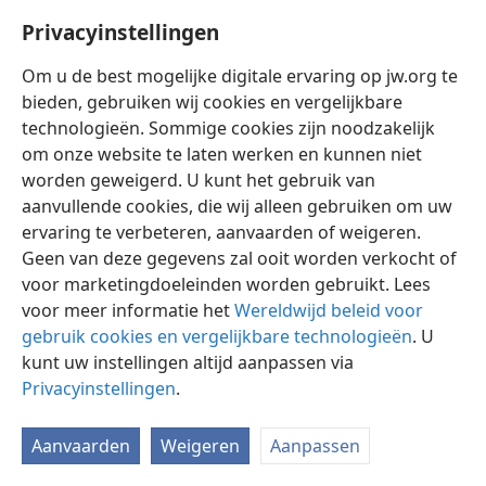
Privacyinstellingen
Om u de best mogelijke digitale ervaring op jw.org te
bieden, gebruiken wij cookies en vergelijkbare
technologieën. Sommige cookies zijn noodzakelijk
Nederlands
Instellingen
om onze website te laten werken en kunnen niet
Copyright
© 2026 Watch Tower Bible and Tract Society of Pennsylvania
worden geweigerd. U kunt het gebruik van
Gebruiksvoorwaarden
Privacybeleid
Privacyinstellingen
aanvullende cookies, die wij alleen gebruiken om uw
Inloggen
JW.ORG
ervaring te verbeteren, aanvaarden of weigeren.
Geen van deze gegevens zal ooit worden verkocht of
voor marketingdoeleinden worden gebruikt. Lees
voor meer informatie het
Wereldwijd beleid voor
gebruik cookies en vergelijkbare technologieën
. U
kunt uw instellingen altijd aanpassen via
Privacyinstellingen
.
Aanvaarden
Weigeren
Aanpassen