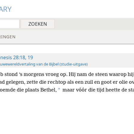
ARY
RINGEN
nesis 28:18, 19
uwewereldvertaling van de Bijbel (studie-uitgave)
b stond ’s morgens vroeg op. Hij nam de steen waarop hij
d gelegen, zette die rechtop als een zuil en goot er olie ov
*
noemde die plaats Bethel,
maar vóór die tijd heette de st