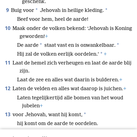
geschenk.
9
*
*
Buig voor
Jehovah in heilige kleding.
Beef voor hem, heel de aarde!
10
Maak onder de volken bekend: ‘Jehovah is Koning
geworden!
+
*
*
De aarde
staat vast en is onwankelbaar.
*
Hij zal de volken eerlijk oordelen.’
+
11
Laat de hemel zich verheugen en laat de aarde blij
zijn.
Laat de zee en alles wat daarin is bulderen.
+
12
Laten de velden en alles wat daarop is juichen.
+
Laten tegelijkertijd alle bomen van het woud
jubelen
+
13
*
voor Jehovah, want hij komt,
hij komt om de aarde te oordelen.
*
Hij zal de bewoonde aarde
oordelen met