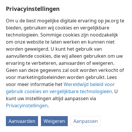
Privacyinstellingen
Om u de best mogelijke digitale ervaring op jw.org te
bieden, gebruiken wij cookies en vergelijkbare
technologieën. Sommige cookies zijn noodzakelijk
Nederlands
Instellingen
om onze website te laten werken en kunnen niet
Copyright
© 2026 Watch Tower Bible and Tract Society of Pennsylvania
worden geweigerd. U kunt het gebruik van
Gebruiksvoorwaarden
Privacybeleid
Privacyinstellingen
aanvullende cookies, die wij alleen gebruiken om uw
Inloggen
JW.ORG
ervaring te verbeteren, aanvaarden of weigeren.
Geen van deze gegevens zal ooit worden verkocht of
voor marketingdoeleinden worden gebruikt. Lees
voor meer informatie het
Wereldwijd beleid voor
gebruik cookies en vergelijkbare technologieën
. U
kunt uw instellingen altijd aanpassen via
Privacyinstellingen
.
Aanvaarden
Weigeren
Aanpassen