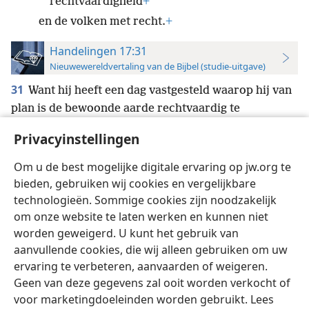
rechtvaardigheid
+
en de volken met recht.
+
Handelingen 17:31
Nieuwewereldvertaling van de Bijbel (studie-uitgave)
31
Want hij heeft een dag vastgesteld waarop hij van
plan is de bewoonde aarde rechtvaardig te
oordelen
+
door een man die hij heeft aangesteld. En
Privacyinstellingen
hij heeft iedereen een garantie daarvoor gegeven
door hem uit de dood op te wekken.’
+
Om u de best mogelijke digitale ervaring op jw.org te
bieden, gebruiken wij cookies en vergelijkbare
technologieën. Sommige cookies zijn noodzakelijk
om onze website te laten werken en kunnen niet
worden geweigerd. U kunt het gebruik van
Nederlands
Instellingen
aanvullende cookies, die wij alleen gebruiken om uw
ervaring te verbeteren, aanvaarden of weigeren.
Copyright
© 2026 Watch Tower Bible and Tract Society of Pennsylvania
Gebruiksvoorwaarden
Privacybeleid
Privacyinstellingen
Geen van deze gegevens zal ooit worden verkocht of
Inloggen
JW.ORG
voor marketingdoeleinden worden gebruikt. Lees