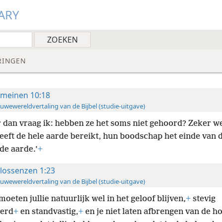
ARY
RINGEN
meinen 10:18
uwewereldvertaling van de Bijbel (studie-uitgave)
 dan vraag ik: hebben ze het soms niet gehoord? Zeker we
heeft de hele aarde bereikt, hun boodschap het einde van 
e aarde.’
+
lossenzen 1:23
uwewereldvertaling van de Bijbel (studie-uitgave)
oeten jullie natuurlijk wel in het geloof blijven,
+
stevig
erd
+
en standvastig,
+
en je niet laten afbrengen van de h