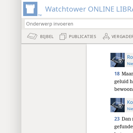
Watchtower ONLINE LIBR
BIJBEL
PUBLICATIES
VERGADE
Ro
Nie
18
Maar
geluid 
bewoond
Ko
Nie
23
Dan m
gefunde