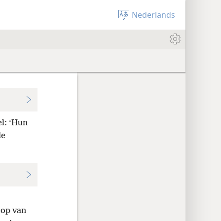
Nederlands
l: ‘Hun
de
oop van