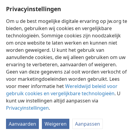
Privacyinstellingen
Om u de best mogelijke digitale ervaring op jw.org te
bieden, gebruiken wij cookies en vergelijkbare
technologieën. Sommige cookies zijn noodzakelijk
Nederlands
Instellingen
om onze website te laten werken en kunnen niet
Copyright
© 2026 Watch Tower Bible and Tract Society of Pennsylvania
worden geweigerd. U kunt het gebruik van
Gebruiksvoorwaarden
Privacybeleid
Privacyinstellingen
aanvullende cookies, die wij alleen gebruiken om uw
Inloggen
JW.ORG
ervaring te verbeteren, aanvaarden of weigeren.
Geen van deze gegevens zal ooit worden verkocht of
voor marketingdoeleinden worden gebruikt. Lees
voor meer informatie het
Wereldwijd beleid voor
gebruik cookies en vergelijkbare technologieën
. U
kunt uw instellingen altijd aanpassen via
Privacyinstellingen
.
Aanvaarden
Weigeren
Aanpassen