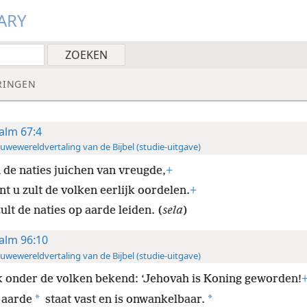
ARY
RINGEN
alm 67:4
uwewereldvertaling van de Bijbel (studie-uitgave)
 de naties juichen van vreugde,
+
t u zult de volken eerlijk oordelen.
+
ult de naties op aarde leiden. (
sela
)
alm 96:10
uwewereldvertaling van de Bijbel (studie-uitgave)
 onder de volken bekend: ‘Jehovah is Koning geworden!
*
*
 aarde
staat vast en is onwankelbaar.