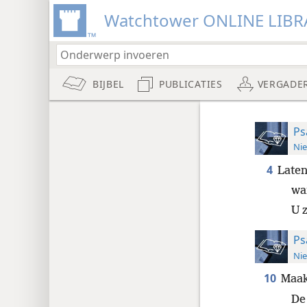
Watchtower ONLINE LIBR
BIJBEL
PUBLICATIES
VERGADE
Ps
Nie
4
Laten
wan
U z
Ps
Nie
10
Maak
De