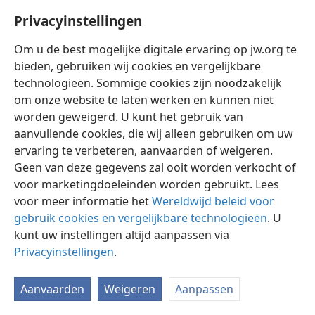
Privacyinstellingen
Om u de best mogelijke digitale ervaring op jw.org te
bieden, gebruiken wij cookies en vergelijkbare
technologieën. Sommige cookies zijn noodzakelijk
Nederlands
Instellingen
om onze website te laten werken en kunnen niet
Copyright
© 2026 Watch Tower Bible and Tract Society of Pennsylvania
worden geweigerd. U kunt het gebruik van
Gebruiksvoorwaarden
Privacybeleid
Privacyinstellingen
aanvullende cookies, die wij alleen gebruiken om uw
Inloggen
JW.ORG
ervaring te verbeteren, aanvaarden of weigeren.
Geen van deze gegevens zal ooit worden verkocht of
voor marketingdoeleinden worden gebruikt. Lees
voor meer informatie het
Wereldwijd beleid voor
gebruik cookies en vergelijkbare technologieën
. U
kunt uw instellingen altijd aanpassen via
Privacyinstellingen
.
Aanvaarden
Weigeren
Aanpassen