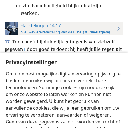
en zijn barmhartigheid blijkt uit al zijn
werken.
Handelingen 14:17
Nieuwewereldvertaling van de Bijbel (studie-uitgave)
17
Toch heeft hij duidelijk getuigenis van zichzelf
gegeven
+
door goed te doen: hij heeft jullie regen uit
de hemel en vruchtbare seizoenen gegeven,
+
hij
Privacyinstellingen
heeft jullie voedsel in overvloed gegeven en een hart
vol vrolijkheid.’
+
Om u de best mogelijke digitale ervaring op jw.org te
bieden, gebruiken wij cookies en vergelijkbare
technologieën. Sommige cookies zijn noodzakelijk
om onze website te laten werken en kunnen niet
worden geweigerd. U kunt het gebruik van
Nederlands
Instellingen
aanvullende cookies, die wij alleen gebruiken om uw
ervaring te verbeteren, aanvaarden of weigeren.
Copyright
© 2026 Watch Tower Bible and Tract Society of Pennsylvania
Gebruiksvoorwaarden
Privacybeleid
Privacyinstellingen
Geen van deze gegevens zal ooit worden verkocht of
Inloggen
JW.ORG