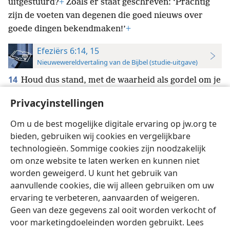
uitgestuurd?
+
Zoals er staat geschreven: ‘Prachtig
zijn de voeten van degenen die goed nieuws over
goede dingen bekendmaken!’
+
Efeziërs 6:14, 15
Nieuwewereldvertaling van de Bijbel (studie-uitgave)
14
Houd dus stand, met de waarheid als gordel om je
middel,
+
met rechtvaardigheid als borstharnas
+
Privacyinstellingen
15
en met de bereidheid om het goede nieuws van
vrede bekend te maken
+
als sandalen aan je voeten.
Om u de best mogelijke digitale ervaring op jw.org te
bieden, gebruiken wij cookies en vergelijkbare
technologieën. Sommige cookies zijn noodzakelijk
om onze website te laten werken en kunnen niet
worden geweigerd. U kunt het gebruik van
Nederlands
Instellingen
aanvullende cookies, die wij alleen gebruiken om uw
ervaring te verbeteren, aanvaarden of weigeren.
Copyright
© 2026 Watch Tower Bible and Tract Society of Pennsylvania
Gebruiksvoorwaarden
Privacybeleid
Privacyinstellingen
Geen van deze gegevens zal ooit worden verkocht of
Inloggen
JW.ORG
voor marketingdoeleinden worden gebruikt. Lees