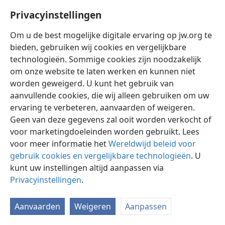
Privacyinstellingen
Om u de best mogelijke digitale ervaring op jw.org te
bieden, gebruiken wij cookies en vergelijkbare
technologieën. Sommige cookies zijn noodzakelijk
Nederlands
Instellingen
om onze website te laten werken en kunnen niet
Copyright
© 2026 Watch Tower Bible and Tract Society of Pennsylvania
worden geweigerd. U kunt het gebruik van
Gebruiksvoorwaarden
Privacybeleid
Privacyinstellingen
aanvullende cookies, die wij alleen gebruiken om uw
Inloggen
JW.ORG
ervaring te verbeteren, aanvaarden of weigeren.
Geen van deze gegevens zal ooit worden verkocht of
voor marketingdoeleinden worden gebruikt. Lees
voor meer informatie het
Wereldwijd beleid voor
gebruik cookies en vergelijkbare technologieën
. U
kunt uw instellingen altijd aanpassen via
Privacyinstellingen
.
Aanvaarden
Weigeren
Aanpassen