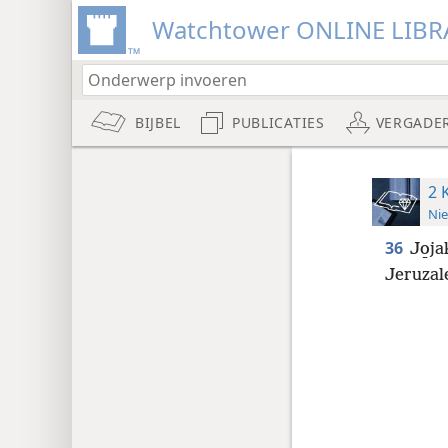
Watchtower ONLINE LIBR
BIJBEL
PUBLICATIES
VERGADE
2 
Nie
36
Jo̱j
Jeruzal