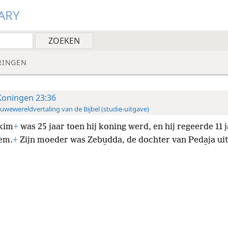
ARY
RINGEN
Koningen 23:36
uwewereldvertaling van de Bijbel (studie-uitgave)
akim
+
was 25 jaar toen hij koning werd, en hij regeerde 11 j
em.
+
Zijn moeder was Zebu̱dda, de dochter van Peda̱ja uit