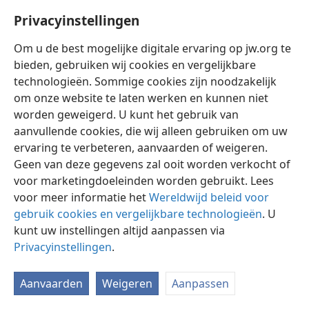
Privacyinstellingen
Om u de best mogelijke digitale ervaring op jw.org te
bieden, gebruiken wij cookies en vergelijkbare
technologieën. Sommige cookies zijn noodzakelijk
Nederlands
Instellingen
om onze website te laten werken en kunnen niet
Copyright
© 2026 Watch Tower Bible and Tract Society of Pennsylvania
worden geweigerd. U kunt het gebruik van
Gebruiksvoorwaarden
Privacybeleid
Privacyinstellingen
aanvullende cookies, die wij alleen gebruiken om uw
Inloggen
JW.ORG
ervaring te verbeteren, aanvaarden of weigeren.
Geen van deze gegevens zal ooit worden verkocht of
voor marketingdoeleinden worden gebruikt. Lees
voor meer informatie het
Wereldwijd beleid voor
gebruik cookies en vergelijkbare technologieën
. U
kunt uw instellingen altijd aanpassen via
Privacyinstellingen
.
Aanvaarden
Weigeren
Aanpassen