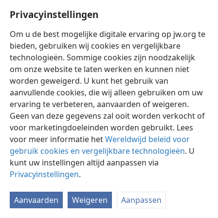
Privacyinstellingen
Om u de best mogelijke digitale ervaring op jw.org te
bieden, gebruiken wij cookies en vergelijkbare
technologieën. Sommige cookies zijn noodzakelijk
Nederlands
Instellingen
om onze website te laten werken en kunnen niet
Copyright
© 2026 Watch Tower Bible and Tract Society of Pennsylvania
worden geweigerd. U kunt het gebruik van
Gebruiksvoorwaarden
Privacybeleid
Privacyinstellingen
aanvullende cookies, die wij alleen gebruiken om uw
Inloggen
JW.ORG
ervaring te verbeteren, aanvaarden of weigeren.
Geen van deze gegevens zal ooit worden verkocht of
voor marketingdoeleinden worden gebruikt. Lees
voor meer informatie het
Wereldwijd beleid voor
gebruik cookies en vergelijkbare technologieën
. U
kunt uw instellingen altijd aanpassen via
Privacyinstellingen
.
Aanvaarden
Weigeren
Aanpassen