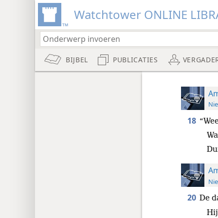
Watchtower ONLINE LIBR
BIJBEL
PUBLICATIES
VERGADE
Am
Nie
18
“Wee
Wa
Dui
Am
Nie
20
De d
Hij