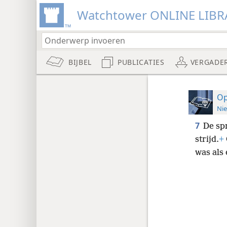
Watchtower ONLINE LIBR
BIJBEL
PUBLICATIES
VERGADE
Op
Nie
7
De sp
strijd.
+
was als